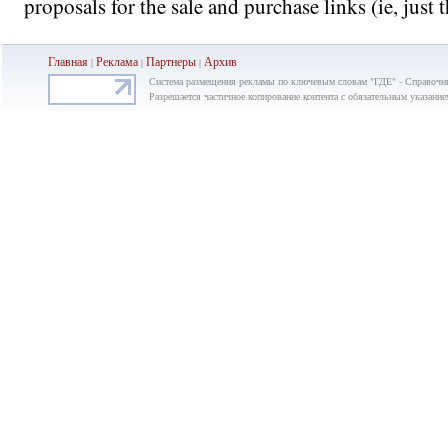
proposals for the sale and purchase links (ie, just 
Главная
Реклама
Партнеры
Ар
хив
|
|
|
Система размещения рекламы по ключевым словам "ГДЕ" - Справочни
Разрешается частичное копирование контента с обязательным указание