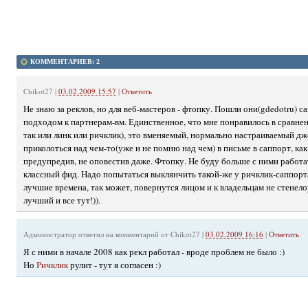
КОММЕНТАРИЕВ: 2
Chikot27
|
03.02.2009 15:57
|
Ответить
Не знаю за реклов, но для веб-мастеров - фтопку. Пошли они(gdedotru) са
подходом к партнерам-вм. Единственное, что мне понравилось в сравне
так или линк или ричклик), это вменяемый, нормально настраиваемый дж
приколоться над чем-то(уже и не помню над чем) в письме в саппорт, как 
предупредив, не оповестив даже. Фтопку. Не буду больше с ними работат
классный фид. Надо попытаться выклянчить такой-же у ричклик-саппорта
лучшие времена, так может, повернутся лицом и к владельцам не стенел
лучший и все тут!)).
Администратор
ответил на комментарий от Chikot27 |
03.02.2009 16:16
|
Ответить
Я с ними в начале 2008 как рекл работал - вроде проблем не было :)
Но
Ричклик
рулит - тут я согласен :)