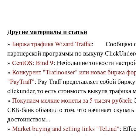
Другие материалы и статьи
»
Биржа трафика Wizard Traffic
: Cообщаю о 
партнерской программы по выкупу ClickUnder/
»
CentOS: Bind 9
: Небольшие тонкости настройк
»
Конкурент "Trafmonser" или новая биржа фор
"PayTraff"
: Pay Traff представляет собой бирж
clickunder, то есть стоимость выкупа трафика м
»
Покупаем мелкие монеты за 5 тысяч рублей
:
СКБ-банк объявил о том, что начинает скупать
достоинством...
»
Market buying and selling links "TeLiad"
: Effe