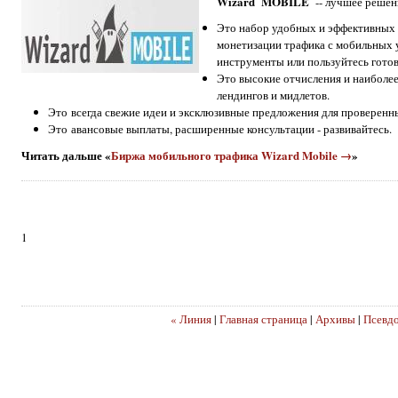
Wizard MOBILE
-- лучшее решен
Это набор удобных и эффективных
монетизации трафика с мобильных 
инструменты или пользуйтесь гото
Это высокие отчисления и наиболе
лендингов и мидлетов.
Это всегда свежие идеи и эксклюзивные предложения для проверенн
Это авансовые выплаты, расширенные консультации - развивайтесь.
Читать дальше «
Биржа мобильного трафика Wizard Mobile →
»
1
« Линия
|
Главная страница
|
Архивы
|
Псевдо