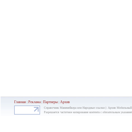
Главная
Реклама
Партнеры
Ар
хив
|
|
|
Справочник Манимейкера или Народные ссылки |: Архив Мобильный
Разрешается частичное копирование контента с обязательным указание