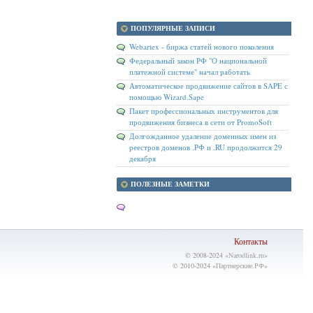
ПОПУЛЯРНЫЕ ЗАПИСИ
Webartex - биржа статей нового поколения
Федеральный закон РФ "О национальной
платежной системе" начал работать
Автоматическое продвижение сайтов в SAPE с
помощью Wizard.Sape
Пакет профессиональных инструментов для
продвижения бизнеса в сети от PromoSoft
Долгожданное удаление доменных имен из
реестров доменов .РФ и .RU продолжится 29
декабря
ПОЛЕЗНЫЕ ЗАМЕТКИ
Контакты
© 2008-2024 «
Narodlink.ru
»
© 2010-2024 «
Партнерские.РФ
»