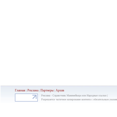
Главная
Реклама
Партнеры
Ар
хив
|
|
|
Реклама - Справочник Манимейкера или Народные ссылки |
Разрешается частичное копирование контента с обязательным указан