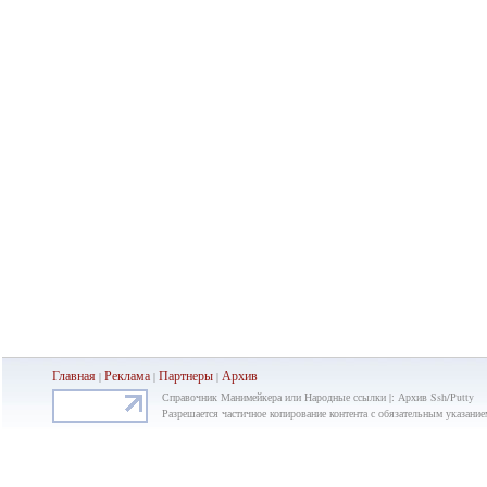
Главная
Реклама
Партнеры
Ар
хив
|
|
|
Справочник Манимейкера или Народные ссылки |: Архив Ssh/Putty
Разрешается частичное копирование контента с обязательным указание