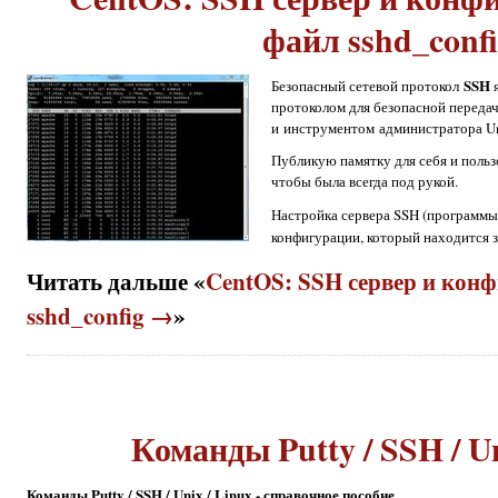
файл sshd_conf
SSH
Безопасный сетевой протокол
я
протоколом для безопасной переда
и инструментом администратора Un
Публикую памятку для себя и польз
чтобы была всегда под рукой.
Настройка сервера SSH (программ
конфигурации, который находится 
Читать дальше «
CentOS: SSH сервер и кон
sshd_config →
»
Команды Putty / SSH / Un
Команды Putty / SSH / Unix / Linux - справочное пособие