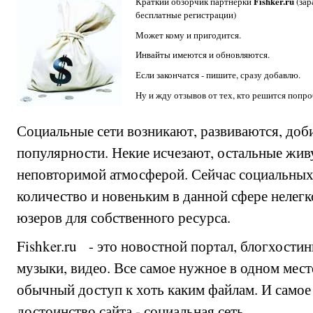
Fishker.ru
Краткий обзорчик партнерки
(зар
бесплатные регистрации)
Может кому и пригодится.
Инвайты имеются и обновляются.
Если закончатся - пишите, сразу добавлю.
Ну и жду отзывов от тех, кто решится попро
Социальные сети возникают, развиваются, доб
популярности. Некие исчезают, остальные жив
неповторимой атмосферой. Сейчас социальных
количество и новеньким в данной сфере нелег
юзеров для собственного ресурса.
Fishker.ru - это новостной портал, блогхости
музыки, видео. Все самое нужное в одном мест
обычный доступ к хоть каким файлам. И само
достоинство сайта - социальная сеть.