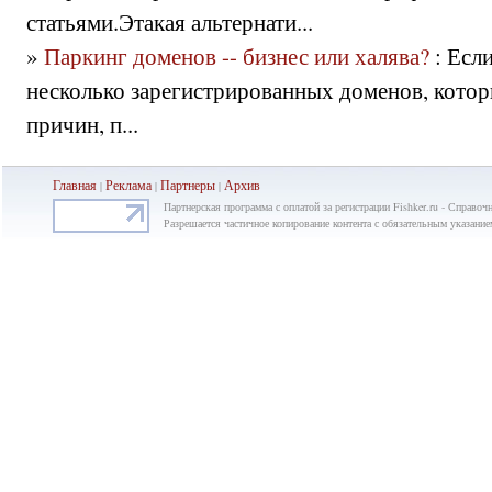
статьями.Этакая альтернати...
»
Паркинг доменов -- бизнес или халява?
: Есл
несколько зарегистрированных доменов, которы
причин, п...
Главная
Реклама
Партнеры
Ар
хив
|
|
|
Партнерская программа с оплатой за регистрации Fishker.ru - Справо
Разрешается частичное копирование контента с обязательным указание