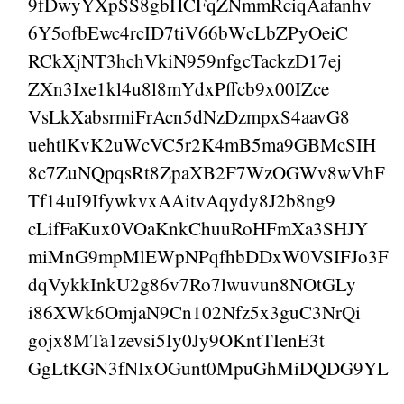
9fDwyYXpSS8gbHCFqZNmmRciqAafanhv
6Y5ofbEwc4rcID7tiV66bWcLbZPyOeiC
RCkXjNT3hchVkiN959nfgcTackzD17ej
ZXn3Ixe1kl4u8l8mYdxPffcb9x00IZce
VsLkXabsrmiFrAcn5dNzDzmpxS4aavG8
uehtlKvK2uWcVC5r2K4mB5ma9GBMcSIH
8c7ZuNQpqsRt8ZpaXB2F7WzOGWv8wVhF
Tf14uI9IfywkvxAAitvAqydy8J2b8ng9
cLifFaKux0VOaKnkChuuRoHFmXa3SHJY
miMnG9mpMlEWpNPqfhbDDxW0VSIFJo3F
dqVykkInkU2g86v7Ro7lwuvun8NOtGLy
i86XWk6OmjaN9Cn102Nfz5x3guC3NrQi
gojx8MTa1zevsi5Iy0Jy9OKntTIenE3t
GgLtKGN3fNIxOGunt0MpuGhMiDQDG9YL