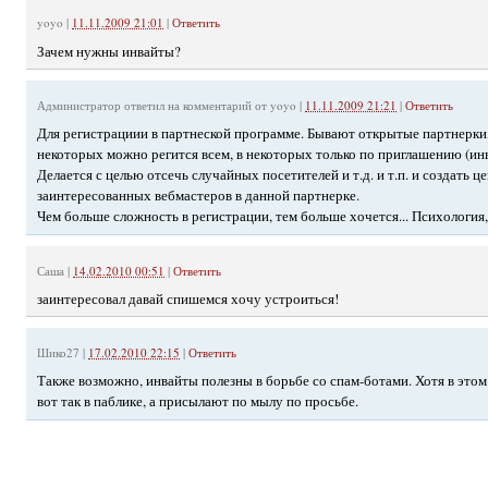
yoyo
|
11.11.2009 21:01
|
Ответить
Зачем нужны инвайты?
Администратор
ответил на комментарий от yoyo |
11.11.2009 21:21
|
Ответить
Для регистрациии в партнеской программе. Бывают открытые партнерки
некоторых можно регится всем, в некоторых только по приглашению (инв
Делается с целью отсечь случайных посетителей и т.д. и т.п. и создать ц
заинтересованных вебмастеров в данной партнерке.
Чем больше сложность в регистрации, тем больше хочется... Психология, 
Саша
|
14.02.2010 00:51
|
Ответить
заинтересовал давай спишемся хочу устроиться!
Шико27
|
17.02.2010 22:15
|
Ответить
Также возможно, инвайты полезны в борьбе со спам-ботами. Хотя в этом
вот так в паблике, а присылают по мылу по просьбе.