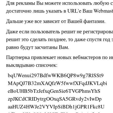
Для рекламы Вы можете использовать любую с
достаточно лишь указать в URL'e Ваш Webmast
Дальше уже все зависит от Вашей фантазии.
Даже если пользователь решит не регистрироват
решит это сделать позднее, то даже спустя год 
равно будут засчитаны Вам.
Партнерка привлекает новых вебмастеров по и
выклвдываю списочек:
bqUWenui297BdfwWKB6QP8w9g7RlSSt9
MApQJ7B32mXAQfzW5fwwfXFqdJKVLqbi
eBoUHB5bTzJefxqGenSie6TVGPhmsYhS
zpJKCdCRIDytrgOOxqSA5GRvdy2vIwDp
aaHUZ4HWJe2VYVIpSiBDh1jGPR1Fkc8U