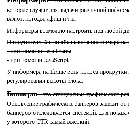
которые служат для выдачи различной информа
валют, погоды, афиш и т.п.
Информеры возможно настроить под любой диз
Присутствует 2 способа вывода информера на 
- при помощи тега iframe
- при помощи JavaScript
У информера на Iframe есть полоса прокрутки
регулирования высоты блока.
Баннеры
- это стандартные графические ре
Обновление графических баннеров зависит от
баннеров отслеживается системой. Для показа
у которого СTR самый высокий.