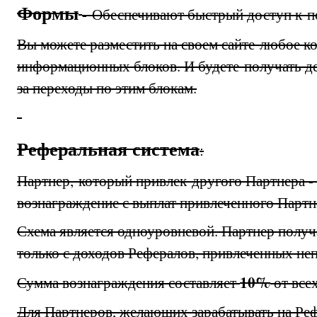
Формы
- Обеспечивают быстрый доступ к по
Вы можете разместить на своем сайте любое к
информационных блоков. И будете получать д
за переходы по этим блокам.
Реферальная система
:
Партнер, который привлек другого Партнера -
вознаграждение с выплат привлеченного Партн
Схема является одноуровневой. Партнер получ
только с доходов Рефералов, привлеченных не
10%
Сумма вознаграждения составляет
от все
Для Партнеров, желающих зарабатывать на Реф