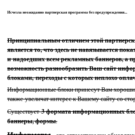
Исчезла неожиданно партнерская программа без предупреждения...
Принципиальным отличием этой партнерс
является то, что здесь не навязывается пок
и надоедших всем рекламных баннеров, а п
возможность разнообразить Ваш сайт инф
блоками, переходы с которых неплохо опла
Информационные блоки принесут Вам хороший
также увеличат интерес к Вашему сайту со сто
3 формата информационных бло
Существует
баннеры, формы
.
Информеры
- это автоматически обновляю