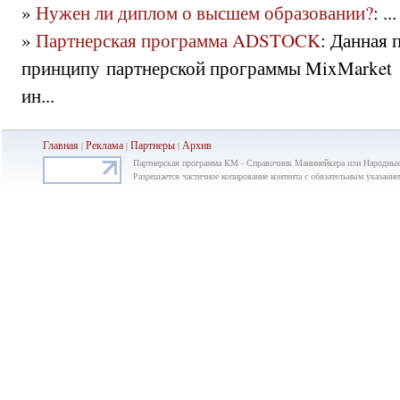
»
Нужен ли диплом о высшем образовании?
: ...
»
Партнерская программа ADSTOCK
: Данная 
принципу партнерской программы MixMarket 
ин...
Главная
Реклама
Партнеры
Ар
хив
|
|
|
Партнерская программа KM - Справочник Манимейкера или Народные
Разрешается частичное копирование контента с обязательным указание