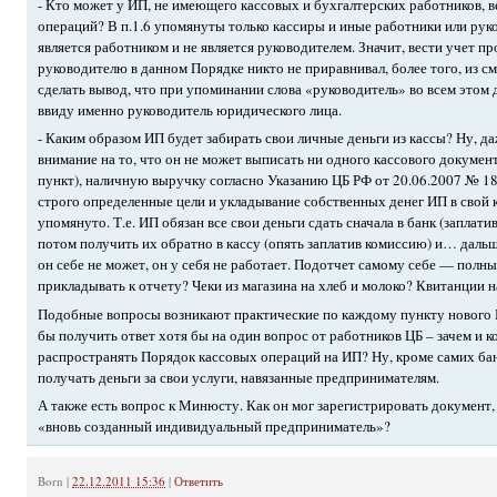
- Кто может у ИП, не имеющего кассовых и бухгалтерских работников, в
операций? В п.1.6 упомянуты только кассиры и иные работники или рук
является работником и не является руководителем. Значит, вести учет п
руководителю в данном Порядке никто не приравнивал, более того, из с
сделать вывод, что при упоминании слова «руководитель» во всем этом
ввиду именно руководитель юридического лица.
- Каким образом ИП будет забирать свои личные деньги из кассы? Ну, д
внимание на то, что он не может выписать ни одного кассового докуме
пункт), наличную выручку согласно Указанию ЦБ РФ от 20.06.2007 № 1
строго определенные цели и укладывание собственных денег ИП в свой 
упомянуто. Т.е. ИП обязан все свои деньги сдать сначала в банк (заплати
потом получить их обратно в кассу (опять заплатив комиссию) и… даль
он себе не может, он у себя не работает. Подотчет самому себе — полны
прикладывать к отчету? Чеки из магазина на хлеб и молоко? Квитанции 
Подобные вопросы возникают практические по каждому пункту нового 
бы получить ответ хотя бы на один вопрос от работников ЦБ – зачем и 
распространять Порядок кассовых операций на ИП? Ну, кроме самих бан
получать деньги за свои услуги, навязанные предпринимателям.
А также есть вопрос к Минюсту. Как он мог зарегистрировать документ,
«вновь созданный индивидуальный предприниматель»?
Born
|
22.12.2011 15:36
|
Ответить