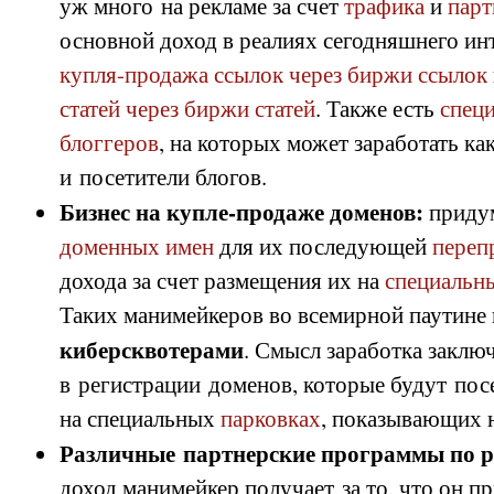
уж много на рекламе за счет
трафика
и
парт
основной доход в реалиях сегодняшнего ин
купля-продажа ссылок через биржи ссылок
статей через биржи статей
. Также есть
спец
блоггеров
, на которых может заработать как
и посетители блогов.
Бизнес на купле-продаже доменов:
приду
доменных имен
для их последующей
переп
дохода за счет размещения их на
специальн
Таких манимейкеров во всемирной паутине
киберсквотерами
. Смысл заработка заклю
в регистрации доменов, которые будут посе
на специальных
парковках
, показывающих н
Различные партнерские программы по р
доход манимейкер получает за то, что он п