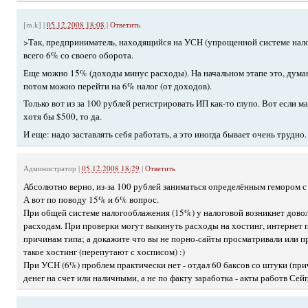
[m.k]
|
05.12.2008 18:08
|
Ответить
>Так, предприниматель, находящийся на УСН (упрощенной системе нал
всего 6% со своего оборота.
Еще можно 15% (доходы минус расходы). На начальном этапе это, дума
потом можно перейти на 6% налог (от доходов).
Только вот из за 100 рублей регистрировать ИП как-то глупо. Вот если 
хотя бы $500, то да.
И еще: надо заставлять себя работать, а это иногда бывает очень трудно.
Администратор
|
05.12.2008 18:29
|
Ответить
Абсолютно верно, из-за 100 рублей заниматься определённым гемором с
А вот по поводу 15% и 6% вопрос.
При общей системе налогооблажения (15%) у налоговой возникнет дово
расходам. При проверки могут выкинуть расходы на хостинг, интерне
причинам типа; а докажите что вы не порно-сайты просматривали или п
такое хостинг (перепутают с хосписом) :)
При УСН (6%) проблем практически нет - отдал 60 баксов со штуки (пр
денег на счет или наличными, а не по факту заработка - акты работв Сей