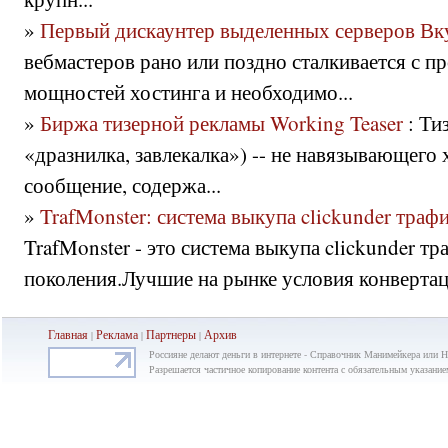
»
Первый дискаунтер выделенных серверов Вк
вебмастеров рано или поздно сталкивается с п
мощностей хостинга и необходимо...
»
Биржа тизерной рекламы Working Teaser
: Ти
«дразнилка, завлекалка») -- не навязывающего
сообщение, содержа...
»
TrafMonster: система выкупа clickunder траф
TrafMonster - это система выкупа clickunder т
поколения.Лучшие на рынке условия конвертаци
Главная
Реклама
Партнеры
Ар
хив
|
|
|
Россияне делают деньги в интернете - Справочник Манимейкера или Н
Разрешается частичное копирование контента с обязательным указание