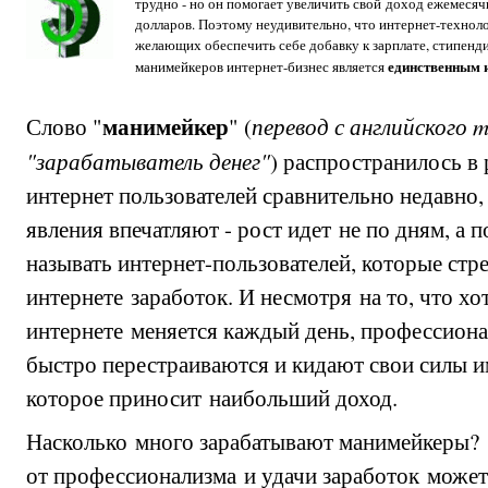
трудно - но он помогает увеличить свой доход ежемеся
долларов. Поэтому неудивительно, что интернет-технол
желающих обеспечить себе добавку к зарплате, стипенди
единственным 
манимейкеров интернет-бизнес является
манимейкер
перевод с английского m
Слово "
" (
"зарабатыватель денег"
) распространилось в
интернет пользователей сравнительно недавно,
явления впечатляют - рост идет не по дням, а п
называть интернет-пользователей, которые стре
интернете заработок. И несмотря на то, что хо
интернете меняется каждый день, профессион
быстро перестраиваются и кидают свои силы им
которое приносит наибольший доход.
Насколько много зарабатывают манимейкеры? К
от профессионализма и удачи заработок может