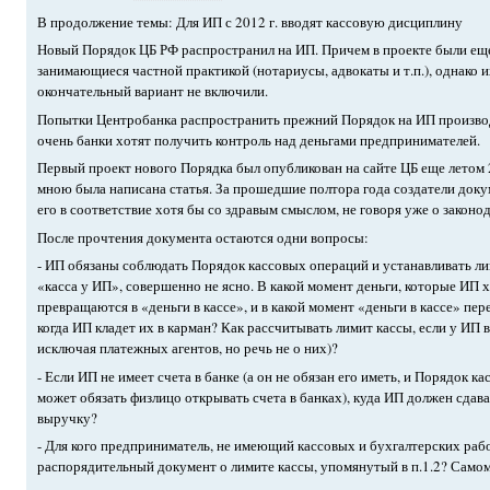
В продолжение темы: Для ИП с 2012 г. вводят кассовую дисциплину
Новый Порядок ЦБ РФ распространил на ИП. Причем в проекте были еще
занимающиеся частной практикой (нотариусы, адвокаты и т.п.), однако 
окончательный вариант не включили.
Попытки Центробанка распространить прежний Порядок на ИП произво
очень банки хотят получить контроль над деньгами предпринимателей.
Первый проект нового Порядка был опубликован на сайте ЦБ еще летом 2
мною была написана статья. За прошедшие полтора года создатели докум
его в соответствие хотя бы со здравым смыслом, не говоря уже о законод
После прочтения документа остаются одни вопросы:
- ИП обязаны соблюдать Порядок кассовых операций и устанавливать ли
«касса у ИП», совершенно не ясно. В какой момент деньги, которые ИП х
превращаются в «деньги в кассе», и в какой момент «деньги в кассе» пе
когда ИП кладет их в карман? Как рассчитывать лимит кассы, если у ИП 
исключая платежных агентов, но речь не о них)?
- Если ИП не имеет счета в банке (а он не обязан его иметь, и Порядок к
может обязать физлицо открывать счета в банках), куда ИП должен сда
выручку?
- Для кого предприниматель, не имеющий кассовых и бухгалтерских рабо
распорядительный документ о лимите кассы, упомянутый в п.1.2? Самом