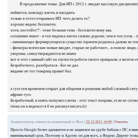
В продолжение темы: Для ИП с 2012 г. вводят кассовую дисциплин
неймется, повсюду влезть и нагадить.
только я хотел открывать ИП. чего делать то?
хорошо яндекс бесплатен.
хотя, постойте!? - тоже больная тема - бесплатен кому как.
сеошники знают - в топ яндекса влезть сильно дороже, чем в топ гугла. -
- начинающее формирующееся существо (причем родилось далеко не ге
- фильтры всяческие новые вводят, старые не работают... в поиске люди,
уверены, самоутверждаются не иначе
вот и этот славный сайт по глупости робота своего прикрыли, а мозгов о
Безработного, разобраться - Бог не дал.
видимо не тот товарищ правит бал.
а гугл тем временем открыт для общения и решения любой сложной ситуа
африке гугл.
Безработный, я опять пошумел слегка - этот текст поправь, если не соглас
(пока он в яндексе) я б не рискнул писать))))
Администратор
ответил на комментарий от Born |
22.12.2011 16:09
|
Ответить
Просто Google более адекватен и не зациклен на срубе бабала с ПС в ма
минимальный срок. Поэтому и Адсенс он для всех, а Яндекс Директ тольк