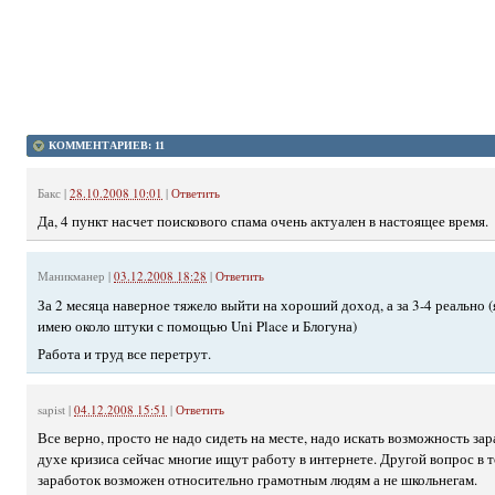
КОММЕНТАРИЕВ: 11
Бакс
|
28.10.2008 10:01
|
Ответить
Да, 4 пункт насчет поискового спама очень актуален в настоящее время.
Маникманер
|
03.12.2008 18:28
|
Ответить
За 2 месяца наверное тяжело выйти на хороший доход, а за 3-4 реально (
имею около штуки с помощью Uni Place и Блогуна)
Работа и труд все перетрут.
sapist
|
04.12.2008 15:51
|
Ответить
Все верно, просто не надо сидеть на месте, надо искать возможность зар
духе кризиса сейчас многие ищут работу в интернете. Другой вопрос в 
заработок возможен относительно грамотным людям а не школьнегам.