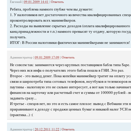
Евгений
|
09.01.2009 14:41
|
Ответить
Ребята, проблема намного глубже чем вы думаете:
1. У налоговиков нет достаточного количества квалифицированных спец
проконтролировать всех манимейкеров.
2. Расходы на выявление скрытых доходов (оплата квалифицированного 
канц.принадлежности и т.п.) намного превысят ту отдачу, которую госуд
получить.
ИТОГ: В России налоговики фактически манимейкерами не занимаются!
Администратор
|
09.01.2009 17:09
|
Ответить
Не совсем так: занимаются через крупных поставщиков бабла типа Sape.
Через них вся инфа о получателях этого бабла пошла в ГНИ. Это раз.
Второе - это вывод денег. Пока копейки манимейкер тратит на оплату ус
связи и ширпотреба типа сотовых телефонов, ноутбуков и телевизоров н
паутины - налоговую это не сильно интересует, а вот как только начина
финансов на карточку или расчетный счет и суммы от 100000 рублей - 
задавать сразу...
И третье - спецов нет, но это и есть самое плохое: вывод с Вебмани эти 
приравнивают к доходу с продажи ценных бумаг и никакой налог УСН 
(практика...) :(
Администратор
|
20.12.2011 11:22
|
Ответить