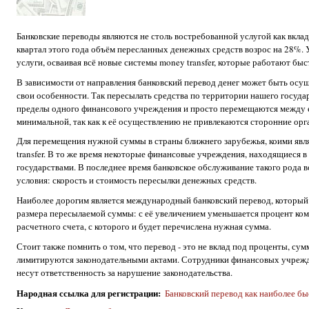
Банковские переводы являются не столь востребованной услугой как вклад
квартал этого года объём пересланных денежных средств возрос на 28%.
услуги, осваивая всё новые системы money transfer, которые работают 
В зависимости от направления банковский перевод денег может быть осущ
свои особенности. Так пересылать средства по территории нашего госуда
пределы одного финансового учреждения и просто перемещаются между ег
минимальной, так как к её осуществлению не привлекаются сторонние орг
Для перемещения нужной суммы в страны ближнего зарубежья, коими явл
transfer. В то же время некоторые финансовые учреждения, находящиеся 
государствами. В последнее время банковское обслуживание такого рода в
условия: скорость и стоимость пересылки денежных средств.
Наиболее дорогим является международный банковский перевод, который п
размера пересылаемой суммы: с её увеличением уменьшается процент ком
расчетного счета, с которого и будет перечислена нужная сумма.
Стоит также помнить о том, что перевод - это не вклад под проценты, сум
лимитируются законодательными актами. Сотрудники финансовых учрежде
несут ответственность за нарушение законодательства.
Народная ссылка для регистрации
:
Банковский перевод как наиболее б