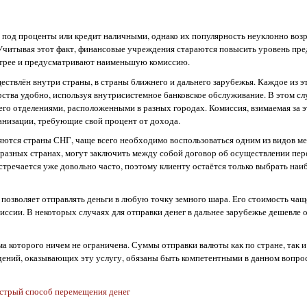
 под проценты или кредит наличными, однако их популярность неуклонно возра
 Учитывая этот факт, финансовые учреждения стараются повысить уровень пр
быстрее и предусматривают наименьшую комиссию.
ествлён внутри страны, в страны ближнего и дальнего зарубежья. Каждое из э
рства удобно, используя внутрисистемное банковское обслуживание. В этом сл
о отделениями, расположенными в разных городах. Комиссия, взимаемая за эт
анизации, требующие свой процент от дохода.
яются страны СНГ, чаще всего необходимо воспользоваться одним из видов 
в разных странах, могут заключить между собой договор об осуществлении пе
стречается уже довольно часто, поэтому клиенту остаётся только выбрать наи
озволяет отправлять деньги в любую точку земного шара. Его стоимость чаще
иссии. В некоторых случаях для отправки денег в дальнее зарубежье дешевле
ма которого ничем не ограничена. Суммы отправки валюты как по стране, так и
ний, оказывающих эту услугу, обязаны быть компетентными в данном вопросе
ыстрый способ перемещения денег