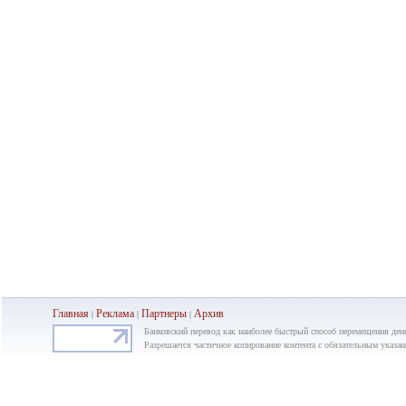
Главная
Реклама
Партнеры
Ар
хив
|
|
|
Банковский перевод как наиболее быстрый способ перемещения дене
Разрешается частичное копирование контента с обязательным указан