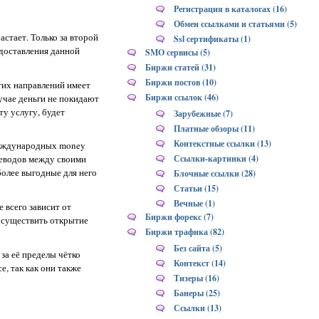
Регистрация в каталогах (16)
Обмен ссылками и статьями (5)
стает. Только за второй
Ssl сертификаты (1)
едоставления данной
SMO сервисы (5)
Биржи статей (31)
Биржи постов (10)
тих направлений имеет
Биржи ссылок (46)
учае деньги не покидают
у услугу, будет
Зарубежные (7)
Платные обзоры (11)
Контекстные ссылки (13)
международных money
Ссылки-картинки (4)
реводов между своими
более выгодные для него
Блочные ссылки (28)
Статьи (15)
Вечные (1)
 всего зависит от
Биржи форекс (7)
 осуществить открытие
Биржи трафика (82)
Без сайта (5)
 за её пределы чётко
Контекст (14)
, так как они также
Тизеры (16)
Банеры (25)
Ссылки (13)