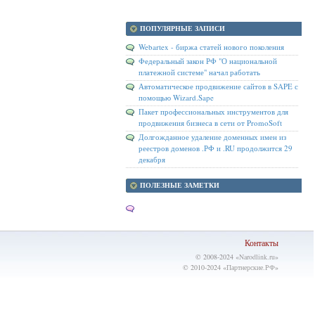
ПОПУЛЯРНЫЕ ЗАПИСИ
Webartex - биржа статей нового поколения
Федеральный закон РФ "О национальной
платежной системе" начал работать
Автоматическое продвижение сайтов в SAPE с
помощью Wizard.Sape
Пакет профессиональных инструментов для
продвижения бизнеса в сети от PromoSoft
Долгожданное удаление доменных имен из
реестров доменов .РФ и .RU продолжится 29
декабря
ПОЛЕЗНЫЕ ЗАМЕТКИ
Контакты
© 2008-2024 «
Narodlink.ru
»
© 2010-2024 «
Партнерские.РФ
»