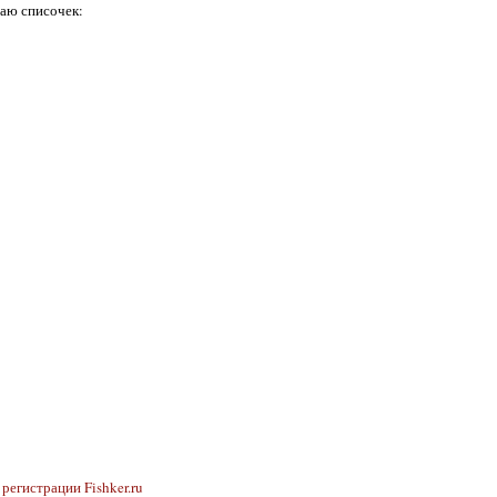
ваю списочек:
регистрации Fishker.ru