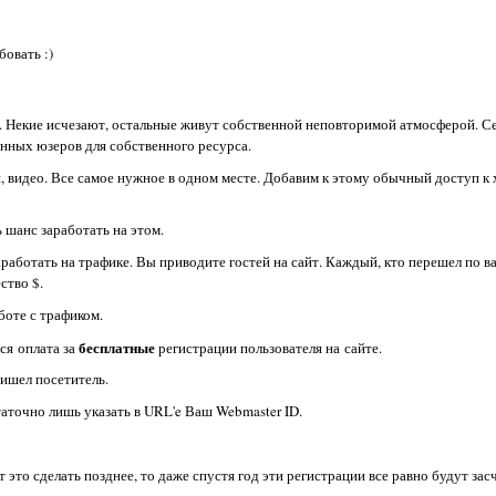
бовать :)
. Некие исчезают, остальные живут собственной неповторимой атмосферой. С
енных юзеров для собственного ресурса.
и, видео. Все самое нужное в одном месте. Добавим к этому обычный доступ к 
 шанс заработать на этом.
работать на трафике. Вы приводите гостей на сайт. Каждый, кто перешел по в
ство $.
боте с трафиком.
бесплатные
тся оплата за
регистрации пользователя на сайте.
ришел посетитель.
аточно лишь указать в URL'e Ваш Webmaster ID.
т это сделать позднее, то даже спустя год эти регистрации все равно будут за