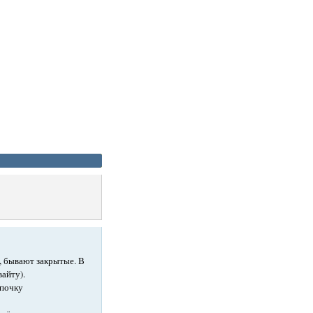
, бывают закрытые. В
айту).
епочку