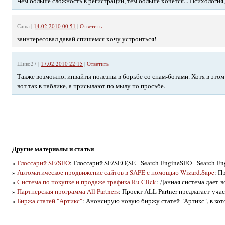
Чем больше сложность в регистрации, тем больше хочется... Психология, 
Саша
|
14.02.2010 00:51
|
Ответить
заинтересовал давай спишемся хочу устроиться!
Шико27
|
17.02.2010 22:15
|
Ответить
Также возможно, инвайты полезны в борьбе со спам-ботами. Хотя в этом
вот так в паблике, а присылают по мылу по просьбе.
Другие материалы и статьи
»
Глоссарий SE/SEO
: Глоссарий SE/SEO(SE - Search EngineSEO - Search Engi
»
Автоматическое продвижение сайтов в SAPE с помощью Wizard.Sape
: П
»
Система по покупке и продаже трафика Ru Click
: Данная система дает 
»
Партнерская программа All Partners
: Проект ALL Partner предлагает уча
»
Биржа статей "Артикс"
: Анонсирую новую биржу статей "Артикс", в кото