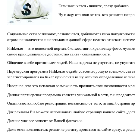
Если закончатся - пишите, сразу добавлю.
Ну и жду отзывов от тех, кто решится попро
Социальные сети возникают, развиваются, добиваются пика популярности
огромное количество и новеньким в данной сфере нелегко отыскать неизм
Fishker.ru - это новостной портал, блогхостинг и хранилище фото, музык
самое принципиальное достоинство сайта - социальная сеть.
Общение в вебе притягивает людей. Наша задачка не упустить, не упустить
Партнерская программа Fishker.ru отдаёт совсем хорошую возможность за
зарегистрировался на fisker, приносит в вашу копилку определенное количе
Наверное, что это неплохая возможность проявить свои возможности в ра
Данная партнерская программа является уникальной в сети, т.к. предлагае
Оплачиваются любые регистрации, независимо от того, из какой страны п
Для рекламы Вы можете использовать любую страницу нашего сайта, дост
Дальше уже все зависит от Вашей фантазии.
Даже если пользователь решит не регистрироваться на сайте сразу, а реши