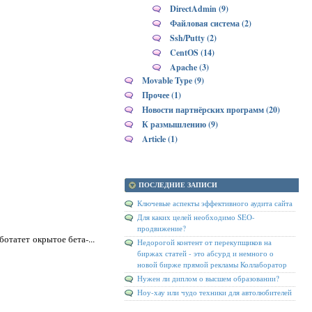
DirectAdmin (9)
Файловая система (2)
Ssh/Putty (2)
CentOS (14)
Apache (3)
Movable Type (9)
Прочее (1)
Новости партнёрских программ (20)
К размышлению (9)
Article (1)
ПОСЛЕДНИЕ ЗАПИСИ
Ключевые аспекты эффективного аудита сайта
Для каких целей необходимо SEO-
продвижение?
ботатет окрытое бета-...
Недорогой контент от перекупщиков на
биржах статей - это абсурд и немного о
новой бирже прямой рекламы Коллаборатор
Нужен ли диплом о высшем образовании?
Ноу-хау или чудо техники для автолюбителей