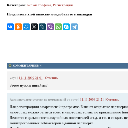
Категории
:
Биржи трафика
,
Регистрации
Поделитесь этой записью или добавьте в закладки
КОММЕНТАРИЕВ: 4
yoyo
|
11.11.2009 21:01
|
Ответить
Зачем нужны инвайты?
Администратор
ответил на комментарий от yoyo |
11.11.2009 21:21
|
Ответить
Для регистрациии в партнеской программе. Бывают открытые партнерки
некоторых можно регится всем, в некоторых только по приглашению (инв
Делается с целью отсечь случайных посетителей и т.д. и т.п. и создать ц
заинтересованных вебмастеров в данной партнерке.