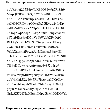
Партнерка привлекает новых вебмастеров по инвайтам, поэтому выклвды
bqUWenui297BdfwWKB6QP8w9g7RlSSt9
MApQJ7B32mXAQfzW5fwwfXFqdJKVLqbi
eBoUHB5bTzJefxqGenSie6TVGPhmsYhS
zpJKCdCRIDytrgOOxqSA5GRvdy2vIwDp
aaHUZ4HWJe2VYVIpSiBDh1jGPR1Fkc8U
9fDwyYXpSS8gbHCFqZNmmRciqAafanhv
6Y5ofbEwc4rcID7tiV66bWcLbZPyOeiC
RCkXjNT3hchVkiN959nfgcTackzD17ej
ZXn3Ixe1kl4u8l8mYdxPffcb9x00IZce
VsLkXabsrmiFrAcn5dNzDzmpxS4aavG8
uehtlKvK2uWcVC5r2K4mB5ma9GBMcSIH
8c7ZuNQpqsRt8ZpaXB2F7WzOGWv8wVhF
Tf14uI9IfywkvxAAitvAqydy8J2b8ng9
cLifFaKux0VOaKnkChuuRoHFmXa3SHJY
miMnG9mpMlEWpNPqfhbDDxW0VSIFJo3F
dqVykkInkU2g86v7Ro7lwuvun8NOtGLy
i86XWk6OmjaN9Cn102Nfz5x3guC3NrQi
gojx8MTa1zevsi5Iy0Jy9OKntTIenE3t
GgLtKGN3fNIxOGunt0MpuGhMiDQDG9YL
Народная ссылка для регистрации
:
Партнерская программа с оплатой за 