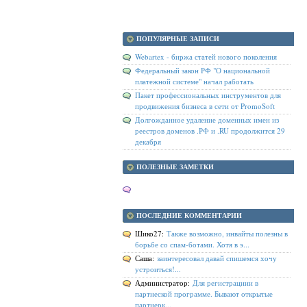
ПОПУЛЯРНЫЕ ЗАПИСИ
Webartex - биржа статей нового поколения
Федеральный закон РФ "О национальной
платежной системе" начал работать
Пакет профессиональных инструментов для
продвижения бизнеса в сети от PromoSoft
Долгожданное удаление доменных имен из
реестров доменов .РФ и .RU продолжится 29
декабря
ПОЛЕЗНЫЕ ЗАМЕТКИ
ПОСЛЕДНИЕ КОММЕНТАРИИ
Шико27:
Также возможно, инвайты полезны в
борьбе со спам-ботами. Хотя в э...
Саша:
заинтересовал давай спишемся хочу
устроиться!...
Администратор:
Для регистрациии в
партнеской программе. Бывают открытые
партнерк...