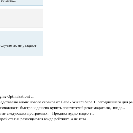
её мать...
 случае их не раздают
ne Optimization) ...
редставляю анонс нового сервиса от Сапе - Wizard.Sape. С сегодняшнего дня ра
возможность быстро и дешево купить посетителей рекламодателю, владе...
стие следующих программах: - Продажа аудио-видео т...
рой статьи размещаются ввиде рейтинга, а не ката...