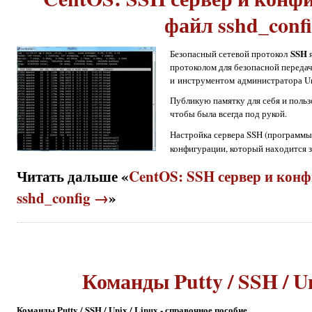
файл sshd_conf
SSH
Безопасный сетевой протокол
я
протоколом для безопасной переда
и инструментом администратора Un
Публикую памятку для себя и польз
чтобы была всегда под рукой.
Настройка сервера SSH (программ
конфигурации, который находится 
Читать дальше «
CentOS: SSH сервер и кон
sshd_config →
»
Команды Putty / SSH / Un
Команды Putty / SSH / Unix / Linux - справочное пособие