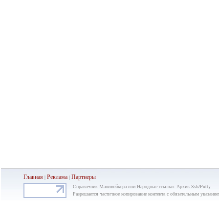
Главная
Реклама
Партнеры
|
|
Справочник Манимейкера или Народные ссылки: Архив Ssh/Putty
Разрешается частичное копирование контента с обязательным указание