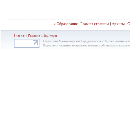
« Образование
|
Главная страница
|
Архивы
|
С
Главная
Реклама
Партнеры
|
|
Справочник Манимейкера или Народные ссылки: Архив Сотовые тел
Разрешается частичное копирование контента с обязательным указание