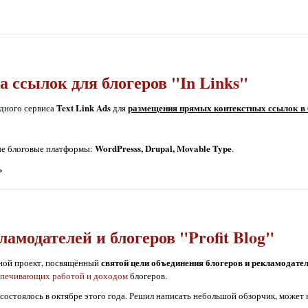
 ссылок для блогеров "In Links"
Text Link Ads
размещения прямых контекстных ссылок в 
дного сервиса
для
WordPresss, Drupal, Movable Type
ные блоговые платформы:
.
»
амодателей и блогеров "Profit Blog"
святой цели объединения блогеров и рекламодате
дной проект, посвящённый
еспечивающих работой и доходом
блогеров.
состоялось в октябре этого года. Решил написать небольшой обзорчик, может к