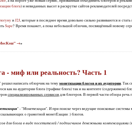
Блог
, а на пороге уже новый сервис, призванный объединить блогеров и реклам
изации блога
) и невиданных высот в раскрутке сайтов рекламодателей посред
логуну
и
J2J
, которые в последнее время довольно сильно развиваются и стать
ать
Sape
? Время покажет, а пока небольшой обзочик, посвящённый новому серв
 "МосКэш" →
»
а - миф или реальность? Часть 1
монетизации блогов и их аудитории
" решил написать обзорчик на тему
. Так 
ся как на аудитории блога (трафике блога) так и на контенте (содержимом) бло
деров
специализированных сервисов
для блогеров. В первой части обзора речь
етизация
" - "
Монетезация
". И при поиске через ведущие поисковые системы
ссказывающих о грамотной монетЕзации :) блогов.
сов для блога в виде посетителей / подписчиков денежными компенсациями (