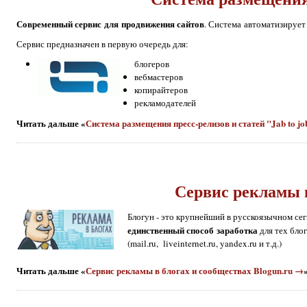
Современный сервис для продвижения сайтов
. Система автоматизирует 
Сервис предназначен в первую очередь для:
блогеров
вебмастеров
копирайтеров
рекламодателей
Читать дальше «
Система размещения пресс-релизов и статей "Jab to j
Сервис рекламы в
Блогун - э
то крупнейший в русскоязычном се
единственный способ заработка
для тех бло
(mail.ru, liveinternet.ru, yandex.ru и т.д.)
Читать дальше «
Сервис рекламы в блогах и сообществах Blogun.ru →