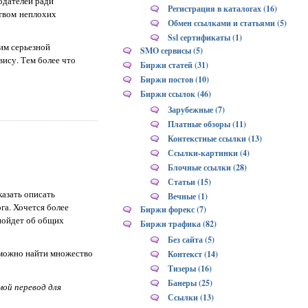
одателей ради
Регистрация в каталогах (16)
ством неплохих
Обмен ссылками и статьями (5)
Ssl сертификаты (1)
 им серьезной
SMO сервисы (5)
ису. Тем более что
Биржи статей (31)
Биржи постов (10)
Биржи ссылок (46)
Зарубежные (7)
Платные обзоры (11)
Контекстные ссылки (13)
Ссылки-картинки (4)
Блочные ссылки (28)
Статьи (15)
сказать описать
Вечные (1)
га. Хочется более
Биржи форекс (7)
 пойдет об общих
Биржи трафика (82)
Без сайта (5)
 можно найти множество
Контекст (14)
Тизеры (16)
Банеры (25)
мой перевод для
Ссылки (13)