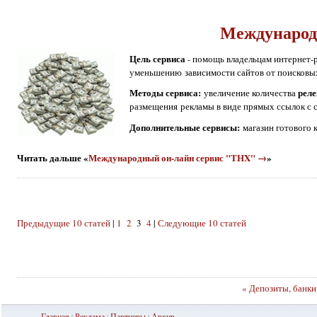
Международ
Цель сервиса
- помощь владельцам интернет-р
уменьшению зависимости сайтов от поисковых
Методы сервиса:
рел
увеличение количества
размещения рекламы в виде прямых ссылок с 
Дополнительные сервисы:
магазин готового 
Читать дальше «
Международный он-лайн сервис "TНX" →
»
Предыдущие 10 статей
|
1
2
3
4
|
Следующие 10 статей
« Депозиты, банки
Главная
Реклама
Партнеры
Ар
хив