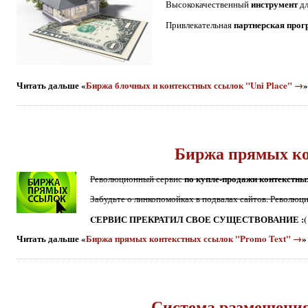
инструмент
Высококачественный
дл
партнерская про
Привлекательная
Читать дальше «
Биржа блочных и контекстных ссылок "Uni Place" →
»
Биржа прямых ко
по купле-продажи контекстн
Революционный сервис
Забудьте о линкопомойках в подвалах сайтов. Революци
CЕРВИС ПРЕКРАТИЛ СВОЕ СУЩЕСТВОВАНИЕ :(
Читать дальше «
Биржа прямых контекстных ссылок "Promo Text" →
»
Система размещения 