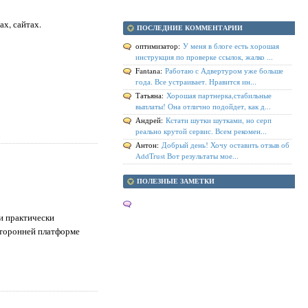
ах, сайтах.
ПОСЛЕДНИЕ КОММЕНТАРИИ
оптимизатор:
У меня в блоге есть хорошая
инструкция по проверке ссылок, жалко ...
Fantana:
Работаю с Адвертуром уже больше
года. Все устраивает. Нравится ин...
Татьяна:
Хорошая партнерка,стабильные
выплаты! Она отлично подойдет, как д...
Андрей:
Кстати шутки шутками, но серп
реально крутой сервис. Всем рекомен...
Антон:
Добрый день! Хочу оставить отзыв об
AddTrust Вот результаты мое...
ПОЛЕЗНЫЕ ЗАМЕТКИ
и практически
 сторонней платформе