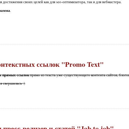
я достижения своих целей как для seo-оптимизатора, так и для вебмастера.
грамма
.
нтекстных ссылок "Promo Text"
ых прямых ссылок
прямо из текста уже существующего контента сайтов, блогов 
я свершилась :)
пресс-релизов и статей "Jab to job"