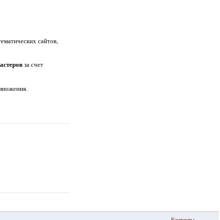
тематических сайтов,
мастеров
за счет
змножения.
Контакты