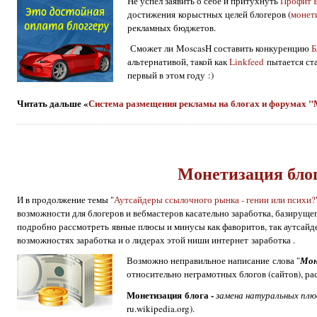
Не успел заявить о себе и притухнуть
Профит 
достижения корыстных целей блогеров (
монет
рекламных бюджетов.
Сможет ли MoscasH составить конкуренцию
Б
альтернативой, такой как
Linkfeed
пытается ст
первый в этом году :)
Читать дальше «
Система размещения рекламы на блогах и форумах
Монетизация блог
И в продолжение темы "
Аутсайдеры ссылочного рынка - гении или психи?
возможности для блогеров и вебмастеров касательно заработка, базирущего
подробно рассмотреть явные плюсы и минусы как фаворитов, так аутсай
возможностях заработка и о лидерах этой ниши интернет заработка .
Возможно неправильное написание слова "
Мон
относительно неграмотных блогов (сайтов), ра
Монетизация блога -
замена натуральных плю
ru.wikipedia.org).