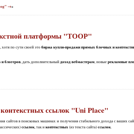
log" →
»
екстной платформы "ТООР"
биржа купли-продажи прямых блочных и контекстн
, хотя по сути своей это
 и блогеров
доход вебмастерам
рекламные пл
, дать дополнительный
, новые
контекстных ссылок "Uni Place"
ия сайтов в поисковых машинах и получения стабильного дохода с ваших сай
ссылок
контекстных
ссылок
лассических)
, так и
(из текста сайта)
.