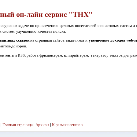
ный он-лайн сервис "TНX"
есурсов в задаче по привлечению целевых посетителей с поисковых систем и 
 систем, улучшению качества поиска.
евантных ссылок
увеличение доходов web-
на страницы сайтов-заказчиков и
сайтов-доноров.
контента и RSS, работа фрилансерам, копирайтерам, генератор текстов для ра
|
Главная страница
|
Архивы
|
К размышлению »