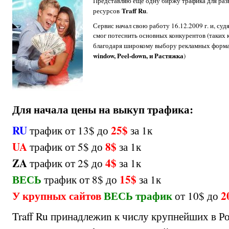
Представляю еще одну биржу трафика для раз
Traff Ru
ресурсов
.
Сервис начал свою работу 16.12.2009 г. и, судя
смог потеснить основных конкурентов (таких 
благодаря широкому выбору рекламных форма
window, Peel-down, и Растяжка
)
Для начала цены на выкуп трафика:
RU
25$
трафик от 13$ до
за 1к
UA
8$
трафик от 5$ до
за 1к
ZA
4$
трафик от 2$ до
за 1к
ВЕСЬ
15$
трафик от 8$ до
за 1к
У крупных сайтов
ВЕСЬ трафик
2
от 10$ до
Traff Ru принадлежиn к числу крупнейших в Ро