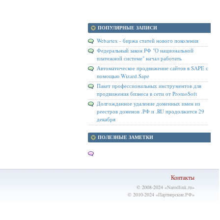
ПОПУЛЯРНЫЕ ЗАПИСИ
Webartex - биржа статей нового поколения
Федеральный закон РФ "О национальной
платежной системе" начал работать
Автоматическое продвижение сайтов в SAPE с
помощью Wizard.Sape
Пакет профессиональных инструментов для
продвижения бизнеса в сети от PromoSoft
Долгожданное удаление доменных имен из
реестров доменов .РФ и .RU продолжится 29
декабря
ПОЛЕЗНЫЕ ЗАМЕТКИ
Контакты
© 2008-2024 «
Narodlink.ru
»
© 2010-2024 «
Партнерские.РФ
»