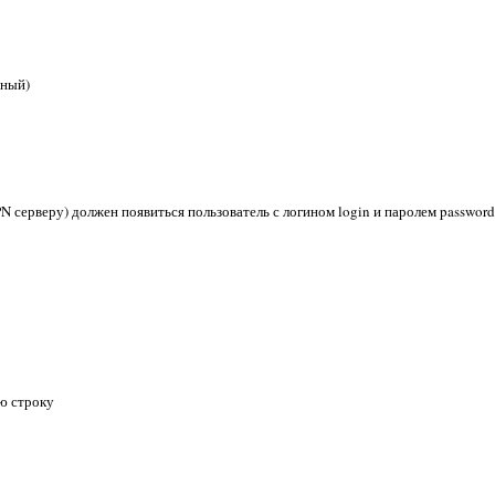
ьный)
PN серверу) должен появиться пользователь с логином login и паролем password
ую строку