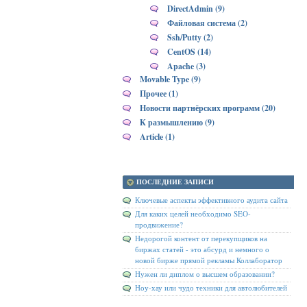
DirectAdmin (9)
Файловая система (2)
Ssh/Putty (2)
CentOS (14)
Apache (3)
Movable Type (9)
Прочее (1)
Новости партнёрских программ (20)
К размышлению (9)
Article (1)
ПОСЛЕДНИЕ ЗАПИСИ
Ключевые аспекты эффективного аудита сайта
Для каких целей необходимо SEO-
продвижение?
Недорогой контент от перекупщиков на
биржах статей - это абсурд и немного о
новой бирже прямой рекламы Коллаборатор
Нужен ли диплом о высшем образовании?
Ноу-хау или чудо техники для автолюбителей