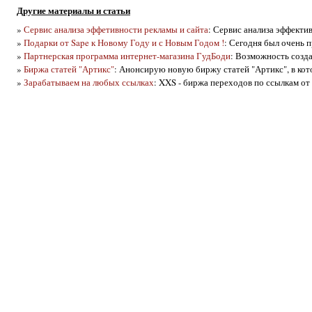
Другие материалы и статьи
»
Сервис анализа эффетивности рекламы и сайта
: Сервис анализа эффекти
»
Подарки от Sape к Новому Году и с Новым Годом !
: Сегодня был очень п
»
Партнерская программа интернет-магазина ГудБоди
: Возможность созда
»
Биржа статей "Артикс"
: Анонсирую новую биржу статей "Артикс", в кото
»
Зарабатываем на любых ссылках
: XXS - биржа переходов по ссылкам от 