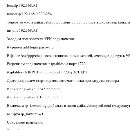
localip 192.168.0.1
remoteip 192.168.0.200-254
Теперь нужно в файле /etc/ppp/options.pptpd прописать днс сервер (локал
ms-dns 192.168.0.1
Заводим пользователя VPN подключения
# vpnuser add login password
В файле /etc/ppp/chap-secrets (список пользователей, имеющих доступ к V
Разрешаем подключение в iptables на порт 1723
# iptables -A INPUT -p tcp --dport 1723 -j ACCEPT
Далее разрешаем старт сервиса автоматически при загрузке сервера
# chkconfig --level 2345 pptpd on
# chkconfig --level 016 pptpd off
Включаем ip_forwarding, добавьте в конец файла /etc/sysctl.conf следующ
net.ipv4.ip_forward = 1
Сохраняем изменения