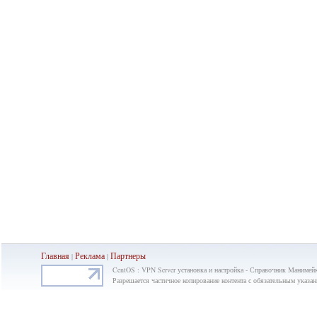
Главная
Реклама
Партнеры
|
|
CentOS : VPN Server установка и настройка - Справочник Манимей
Разрешается частичное копирование контента с обязательным указан