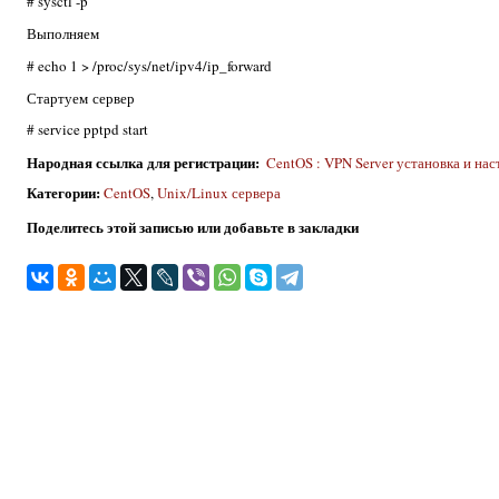
# sysctl -p
Выполняем
# echo 1 > /proc/sys/net/ipv4/ip_forward
Стартуем сервер
# service pptpd start
Народная ссылка для регистрации
:
CentOS : VPN Server установка и нас
Категории
:
CentOS
,
Unix/Linux сервера
Поделитесь этой записью или добавьте в закладки