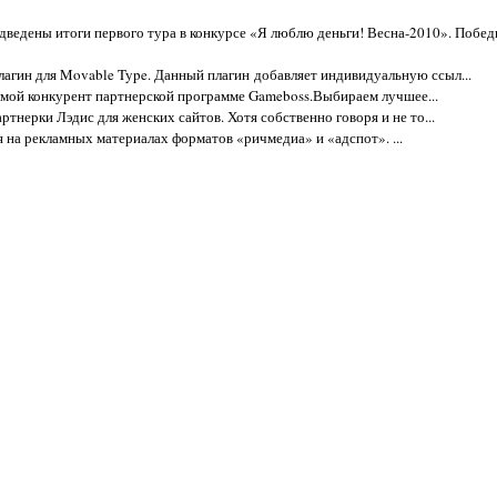
одведены итоги первого тура в конкурсе «Я люблю деньги! Весна-2010». Побед
 плагин для Movable Type. Данный плагин добавляет индивидуальную ссыл...
рямой конкурент партнерской программе Gameboss.Выбираем лучшее...
ртнерки Лэдис для женских сайтов. Хотя собственно говоря и не то...
 на рекламных материалах форматов «ричмедиа» и «адспот». ...