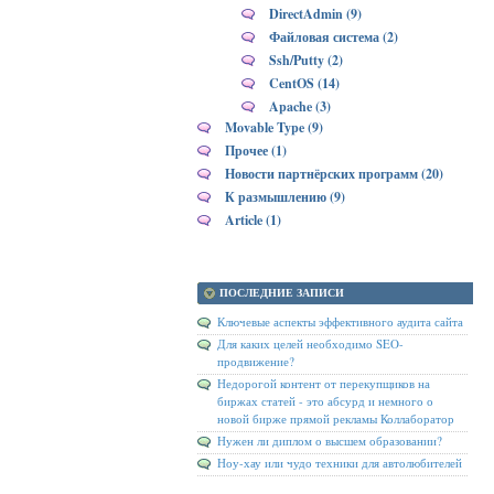
DirectAdmin (9)
Файловая система (2)
Ssh/Putty (2)
CentOS (14)
Apache (3)
Movable Type (9)
Прочее (1)
Новости партнёрских программ (20)
К размышлению (9)
Article (1)
ПОСЛЕДНИЕ ЗАПИСИ
Ключевые аспекты эффективного аудита сайта
Для каких целей необходимо SEO-
продвижение?
Недорогой контент от перекупщиков на
биржах статей - это абсурд и немного о
новой бирже прямой рекламы Коллаборатор
Нужен ли диплом о высшем образовании?
Ноу-хау или чудо техники для автолюбителей