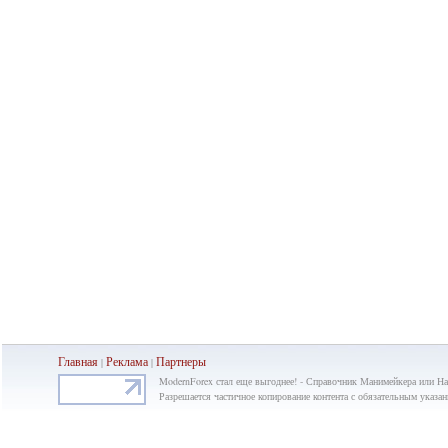
Главная
Реклама
Партнеры
|
|
ModernForex стал еще выгоднее! - Справочник Манимейкера или Н
Разрешается частичное копирование контента с обязательным указан