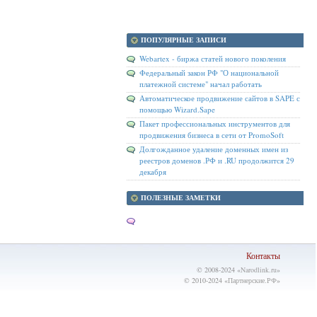
ПОПУЛЯРНЫЕ ЗАПИСИ
Webartex - биржа статей нового поколения
Федеральный закон РФ "О национальной
платежной системе" начал работать
Автоматическое продвижение сайтов в SAPE с
помощью Wizard.Sape
Пакет профессиональных инструментов для
продвижения бизнеса в сети от PromoSoft
Долгожданное удаление доменных имен из
реестров доменов .РФ и .RU продолжится 29
декабря
ПОЛЕЗНЫЕ ЗАМЕТКИ
Контакты
© 2008-2024 «
Narodlink.ru
»
© 2010-2024 «
Партнерские.РФ
»