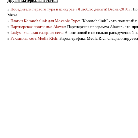
Другие материалы и статьи
»
Победители первого тура в конкурсе «Я люблю деньги! Весна-2010»
: П
Миха...
»
Плагин Kotonohalink для Movable Type
: "Kotonohalink" - это полезный
»
Партнeрская программа Alawar
: Партнeрская программа Alawar - это п
»
Ladys - женская тизерная сеть
: Анонс новой и не сильно раскрученной па
»
Рекламная сеть Media Rich
: Биржа трафика Media Rich специализируется