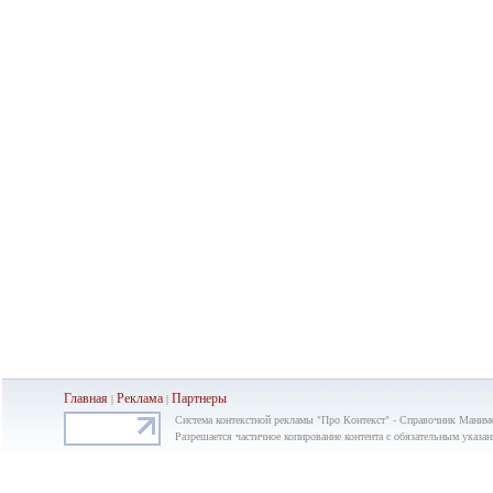
Главная
Реклама
Партнеры
|
|
Система контекстной рекламы "Про Контекст" - Справочник Маним
Разрешается частичное копирование контента с обязательным указан