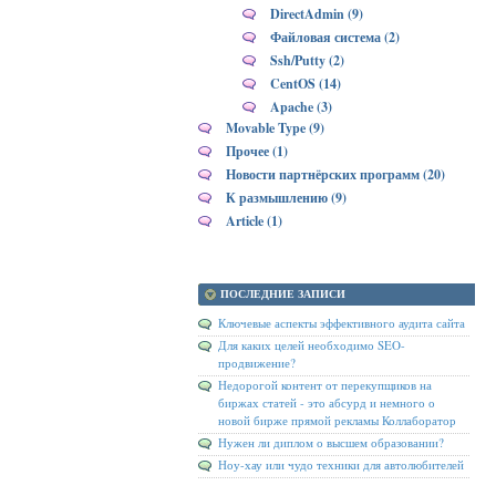
DirectAdmin (9)
Файловая система (2)
Ssh/Putty (2)
CentOS (14)
Apache (3)
Movable Type (9)
Прочее (1)
Новости партнёрских программ (20)
К размышлению (9)
Article (1)
ПОСЛЕДНИЕ ЗАПИСИ
Ключевые аспекты эффективного аудита сайта
Для каких целей необходимо SEO-
продвижение?
Недорогой контент от перекупщиков на
биржах статей - это абсурд и немного о
новой бирже прямой рекламы Коллаборатор
Нужен ли диплом о высшем образовании?
Ноу-хау или чудо техники для автолюбителей