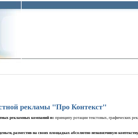
стной рекламы "Про Контекст"
тных рекламных компаний п
о принципу ротации текстовых, графических ре
деньги, разместив на своих площадках абсолютно ненавязчивую контекстн