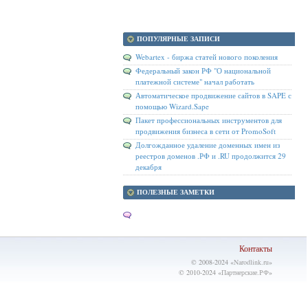
ПОПУЛЯРНЫЕ ЗАПИСИ
Webartex - биржа статей нового поколения
Федеральный закон РФ "О национальной
платежной системе" начал работать
Автоматическое продвижение сайтов в SAPE с
помощью Wizard.Sape
Пакет профессиональных инструментов для
продвижения бизнеса в сети от PromoSoft
Долгожданное удаление доменных имен из
реестров доменов .РФ и .RU продолжится 29
декабря
ПОЛЕЗНЫЕ ЗАМЕТКИ
Контакты
© 2008-2024 «
Narodlink.ru
»
© 2010-2024 «
Партнерские.РФ
»