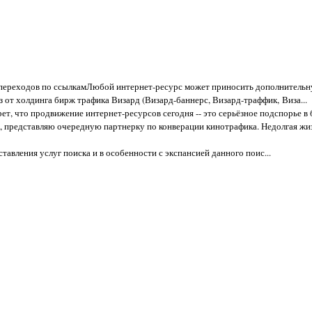
п переходов по ссылкамЛюбой интернет-ресурс может приносить дополнительну
 от холдинга бирж трафика Визард (Визард-баннерс, Визард-траффик, Виза...
крет, что продвижение интернет-ресурсов сегодня -- это серьёзное подспорье в би
к, представляю очередную партнерку по конверации кинотрафика. Недолгая ж
ставления услуг поиска и в особенности с экспансией данного поис...