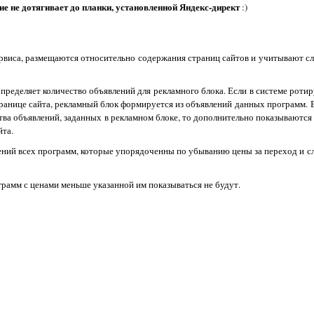
ие не дотягивает до планки, установленной Яндекс-директ
:)
рвиса, размещаются относительно содержания страниц сайтов и учитывают сл
определяет количество объявлений для рекламного блока. Если в системе роти
транице сайта, рекламный блок формируется из объявлений данных программ. 
тва объявлений, заданных в рекламном блоке, то дополнительно показываются
йта.
лений всех программ, которые упорядоченны по убыванию цены за переход и с
грамм с ценами меньше указанной им показываться не будут.