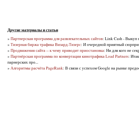
Другие материалы и статьи
»
Партнерская программа для развлекательных сайтов
: Link Cash - Выку
»
Тизерная биржа трафика Визард-Тизерс
: И очередной приятный сюрприз
»
Продвижения сайта -- к чему приводит приостановка
: Ни для кого не се
»
Партнёрская программа по конвертации кинотрафика Load Partners
: Ита
парнерских про...
»
Алгоритмы расчёта PageRank
: В связи с успехом Google на рынке предо